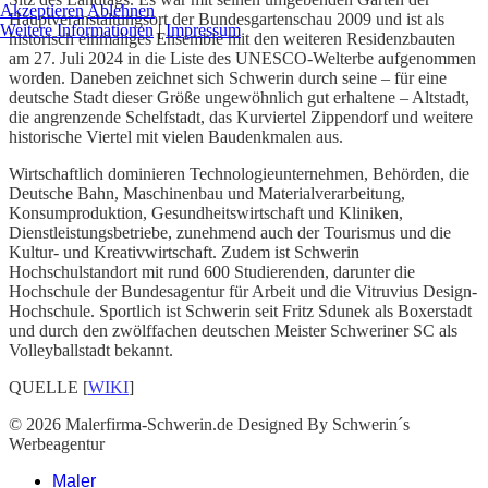
Akzeptieren
Ablehnen
Hauptveranstaltungsort der Bundesgartenschau 2009 und ist als
Weitere Informationen
|
Impressum
historisch einmaliges Ensemble mit den weiteren Residenzbauten
am 27. Juli 2024 in die Liste des UNESCO-Welterbe aufgenommen
worden. Daneben zeichnet sich Schwerin durch seine – für eine
deutsche Stadt dieser Größe ungewöhnlich gut erhaltene – Altstadt,
die angrenzende Schelfstadt, das Kurviertel Zippendorf und weitere
historische Viertel mit vielen Baudenkmalen aus.
Wirtschaftlich dominieren Technologieunternehmen, Behörden, die
Deutsche Bahn, Maschinenbau und Materialverarbeitung,
Konsumproduktion, Gesundheitswirtschaft und Kliniken,
Dienstleistungsbetriebe, zunehmend auch der Tourismus und die
Kultur- und Kreativwirtschaft. Zudem ist Schwerin
Hochschulstandort mit rund 600 Studierenden, darunter die
Hochschule der Bundesagentur für Arbeit und die Vitruvius Design-
Hochschule. Sportlich ist Schwerin seit Fritz Sdunek als Boxerstadt
und durch den zwölffachen deutschen Meister Schweriner SC als
Volleyballstadt bekannt.
QUELLE [
WIKI
]
© 2026 Malerfirma-Schwerin.de Designed By Schwerin´s
Werbeagentur
Maler