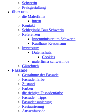
Schwerin
Preisgestaltung
über uns
die Malerfirma
intern
Kontakt
Schleginski Bau Schwerin
Referenzen
Innenministerium Schwerin
Kaufhaus Kressmann
Impressum
Datenschutz
Cookies
malerfirma-schwerin.de
Gästebuch
Fassade
Gestaltung der Fassade
Fassadenfarbe
Zustand
Farben
die richtige Fassadenfarbe
Fassade - Tipps
Fassadensanierung
Restaurierung
Aussenfassade