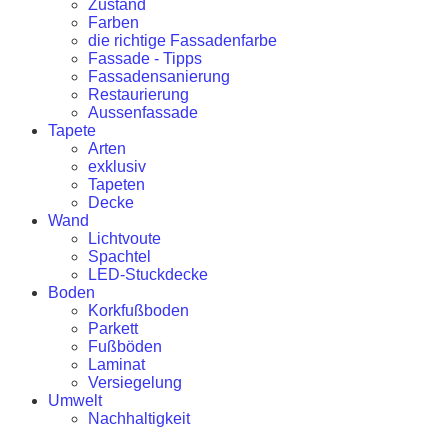
Zustand
Farben
die richtige Fassadenfarbe
Fassade - Tipps
Fassadensanierung
Restaurierung
Aussenfassade
Tapete
Arten
exklusiv
Tapeten
Decke
Wand
Lichtvoute
Spachtel
LED-Stuckdecke
Boden
Korkfußboden
Parkett
Fußböden
Laminat
Versiegelung
Umwelt
Nachhaltigkeit