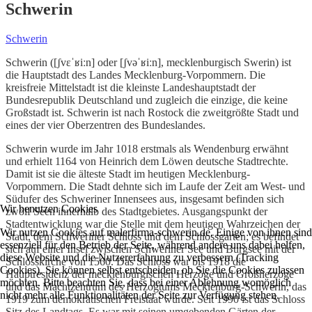
Schwerin
Schwerin
Schwerin ([ʃvɛˈʁiːn] oder [ʃvəˈʁiːn], mecklenburgisch Swerin) ist
die Hauptstadt des Landes Mecklenburg-Vorpommern. Die
kreisfreie Mittelstadt ist die kleinste Landeshauptstadt der
Bundesrepublik Deutschland und zugleich die einzige, die keine
Großstadt ist. Schwerin ist nach Rostock die zweitgrößte Stadt und
eines der vier Oberzentren des Bundeslandes.
Schwerin wurde im Jahr 1018 erstmals als Wendenburg erwähnt
und erhielt 1164 von Heinrich dem Löwen deutsche Stadtrechte.
Damit ist sie die älteste Stadt im heutigen Mecklenburg-
Vorpommern. Die Stadt dehnte sich im Laufe der Zeit am West- und
Südufer des Schweriner Innensees aus, insgesamt befinden sich
Wir benutzen Cookies
zwölf Seen innerhalb des Stadtgebietes. Ausgangspunkt der
Stadtentwicklung war die Stelle mit dem heutigen Wahrzeichen der
Wir nutzen Cookies auf malerfirma-schwerin.de. Einige von ihnen sind
Stadt, dem Schweriner Schloss und dem Schlossgarten; es befindet
essenziell für den Betrieb der Seite, während andere uns dabei helfen,
sich auf einer Insel zwischen Schweriner See und Burgsee mit der
diese Website und die Nutzererfahrung zu verbessern (Tracking
Schlosskirche von 1560. Das Schloss war bis 1918 die
Cookies). Sie können selbst entscheiden, ob Sie die Cookies zulassen
Hauptresidenz der mecklenburgischen Herzöge und Großherzöge
möchten. Bitte beachten Sie, dass bei einer Ablehnung womöglich
und das Machtzentrum des Herzogtums Mecklenburg-Schwerin, das
nicht mehr alle Funktionalitäten der Seite zur Verfügung stehen.
1919 zum demokratischen Freistaat wurde. Seit 1990 ist das Schloss
Sitz des Landtags. Es war mit seinen umgebenden Gärten der