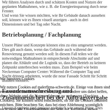
Wir führen Analysen durch und schätzen Kosten und Nutzen der
geplanten Maßnahmen, wie z. B. die Energieeinsparung durch neue
Fenster.
Und wenn Sie wissen möchten, wie Ihr Gebäude danach aussehen
soll, können wir es Ihnen visuell anzeigen - auch in drei
Dimensionen und bei Tag oder Nacht.
Betriebsplanung / Fachplanung
Unsere Pläne und Konzepte können eins zu eins umgesetzt werden.
Dies gilt auch dann, wenn das Gebäude auch während der
Renovierung genutzt werden soll: In diesem Fall teilen wir die
notwendigen Maßnahmen in entsprechende Abschnitte auf und
planen die Abläufe und die Logistik so, dass der Betrieb zu keinem
Zeitpunkt unterbrochen werden muss. Zum Beispiel wie beim
Neckerman Computer Center: Während die Computer Tag und
Nacht drinnen arbeiteten, wurde die neue Fassade Schritt für Schritt
Wir benutzen Cookies
draußen montiert.
Wir nutzen Cookies auf malerfirma-schwerin.de. Einige von ihnen sind
Fassadenausschreibung und
essenziell für den Betrieb der Seite, während andere uns dabei helfen,
diese Website und die Nutzererfahrung zu verbessern (Tracking
Zusammenarbeit bei der Auftragsvergabe
Cookies). Sie können selbst entscheiden, ob Sie die Cookies zulassen
möchten. Bitte beachten Sie, dass bei einer Ablehnung womöglich
Unsere Angebote sind genauso realistisch wie unsere Pläne. Dies
nicht mehr alle Funktionalitäten der Seite zur Verfügung stehen.