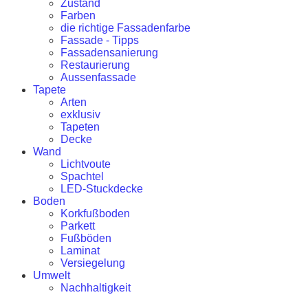
Zustand
Farben
die richtige Fassadenfarbe
Fassade - Tipps
Fassadensanierung
Restaurierung
Aussenfassade
Tapete
Arten
exklusiv
Tapeten
Decke
Wand
Lichtvoute
Spachtel
LED-Stuckdecke
Boden
Korkfußboden
Parkett
Fußböden
Laminat
Versiegelung
Umwelt
Nachhaltigkeit