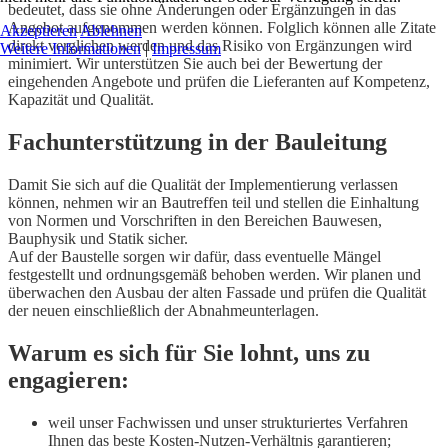
bedeutet, dass sie ohne Änderungen oder Ergänzungen in das
Angebot aufgenommen werden können. Folglich können alle Zitate
Akzeptieren
Ablehnen
direkt verglichen werden und das Risiko von Ergänzungen wird
Weitere Informationen
|
Impressum
minimiert. Wir unterstützen Sie auch bei der Bewertung der
eingehenden Angebote und prüfen die Lieferanten auf Kompetenz,
Kapazität und Qualität.
Fachunterstützung in der Bauleitung
Damit Sie sich auf die Qualität der Implementierung verlassen
können, nehmen wir an Bautreffen teil und stellen die Einhaltung
von Normen und Vorschriften in den Bereichen Bauwesen,
Bauphysik und Statik sicher.
Auf der Baustelle sorgen wir dafür, dass eventuelle Mängel
festgestellt und ordnungsgemäß behoben werden. Wir planen und
überwachen den Ausbau der alten Fassade und prüfen die Qualität
der neuen einschließlich der Abnahmeunterlagen.
Warum es sich für Sie lohnt, uns zu
engagieren:
weil unser Fachwissen und unser strukturiertes Verfahren
Ihnen das beste Kosten-Nutzen-Verhältnis garantieren;